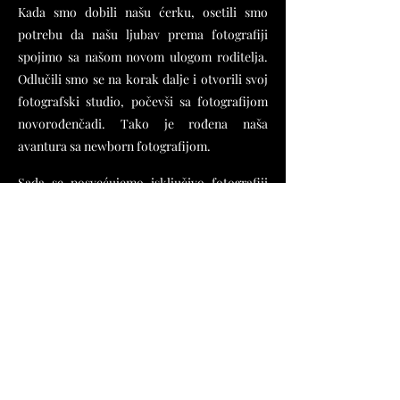
Kada smo dobili našu ćerku, osetili smo
potrebu da našu ljubav prema fotografiji
spojimo sa našom novom ulogom roditelja.
Odlučili smo se na korak dalje i otvorili svoj
fotografski studio, počevši sa fotografijom
novorođenčadi. Tako je rođena naša
avantura sa newborn fotografijom.
Sada se posvećujemo isključivo fotografiji
venčanja, gde možemo da podelimo naše
dugogodišnje iskustvo, ljubav prema pričama
i veštinu u uhvatanju svake emocije koja čini
vaš poseban dan nezaboravnim. Sa svakim
novim parom, otkrivali smo nove priče
ljubavi i radili na tome da njihova priča bude
zabeležena na najlepši način.
Fotografisanje za nas nije samo posao - to je
naša strast, naša ljubav i naš način da
podelimo lepotu sveta sa svima vama. Kroz
naše objektive, nastojimo da uhvatimo